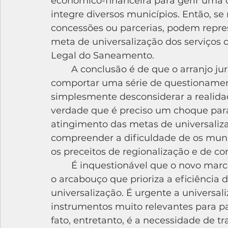
econômico-financeira para gerir uma
integre diversos municípios. Então, s
concessões ou parcerias, podem repr
meta de universalização dos serviços 
Legal do Saneamento.
	A conclusão é de que o arranjo jurídico sustentado parece mesmo 
comportar uma série de questionament
simplesmente desconsiderar a realida
verdade que é preciso um choque para
atingimento das metas de universaliz
compreender a dificuldade de os muni
os preceitos de regionalização e de c
	É inquestionável que o novo marco legal foi importantíssimo para assegurar 
o arcabouço que prioriza a eficiência d
universalização. É urgente a universali
instrumentos muito relevantes para pa
fato, entretanto, é a necessidade de tr