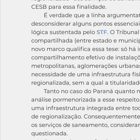
CESB para essa finalidade.
	É verdade que a linha argumentativa usada pela Sanepar pode 
desconsiderar alguns pontos essenciais
lógica sustentada pelo 
STF
. O Tribuna
compartilhada (entre estado e municí
novo marco qualifica essa tese: só há
compartilhamento efetivo de instalaçõ
metropolitanas, aglomerações urbanas 
necessidade de uma infraestrutura físic
regionalizada, sem a qual a titularida
	Tanto no caso do Paraná quanto no da Paraíba, seria importante uma 
análise pormenorizada a esse respeito.
uma infraestrutura integrada entre to
de regionalização. Consequentemente, 
os serviços de saneamento, consideran
questionada.