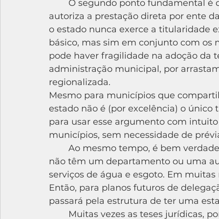
	O segundo ponto fundamental é que o novo Marco Legal do Saneamento só 
autoriza a prestação direta por ente da
o estado nunca exerce a titularidade 
básico, mas sim em conjunto com os mu
pode haver fragilidade na adoção da
administração municipal, por arrasta
regionalizada.
Mesmo para municípios que compartil
estado não é (por excelência) o único ti
para usar esse argumento com intuito 
municípios, sem necessidade de prévia 
	Ao mesmo tempo, é bem verdade que historicamente muitos municípios 
não têm um departamento ou uma autar
serviços de água e esgoto. Em muitas 
Então, para planos futuros de delegaçã
passará pela estrutura de ter uma esta
	Muitas vezes as teses jurídicas, por mais contramajoritárias que sejam, 