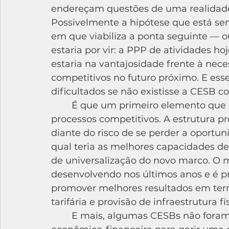
endereçam questões de uma realidade
Possivelmente a hipótese que está sen
em que viabiliza a ponta seguinte — o
estaria por vir: a PPP de atividades hoje
estaria na vantajosidade frente à nece
competitivos no futuro próximo. E ess
dificultados se não existisse a CESB 
	É que um primeiro elemento que gera preocupação é a relativização dos 
processos competitivos. A estrutura pr
diante do risco de se perder a oportuni
qual teria as melhores capacidades de
de universalização do novo marco. O 
desenvolvendo nos últimos anos e é p
promover melhores resultados em ter
tarifária e provisão de infraestrutura fís
	E mais, algumas CESBs não foram capazes de comprovar capacidade 