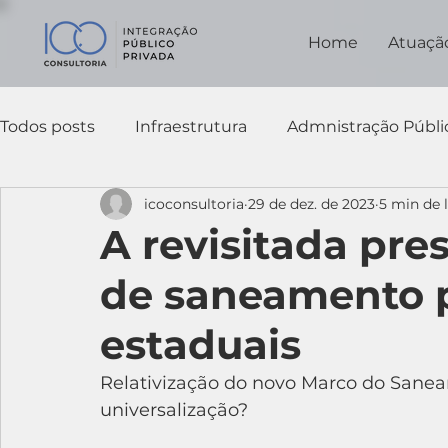
Home
Atuaçã
Todos posts
Infraestrutura
Admnistração Públi
icoconsultoria
29 de dez. de 2023
5 min de l
Negociação
Controle
TCU
A revisitada pre
de saneamento 
estaduais
Relativização do novo Marco do Sane
universalização?