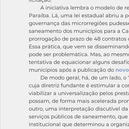
licitação.
	A iniciativa lembra o modelo de regionalização levado a cabo pelo estado da 
Paraíba. Lá, uma lei estadual abriu a 
governança das microrregiões pudesse
saneamento dos municípios para a Ca
prorrogação de prazo de 48 contratos 
Essa prática, que vem se disseminand
pode ser problemática. Mas, ao mesm
tentativa de equacionar alguns desafi
municípios após a publicação do 
novo
	De modo geral, há, de um lado, o “espírito” do novo marco do saneamento, 
cuja diretriz fundante é estimular a co
viabilizar a universalização pelos pre
possam, de forma mais acelerada prom
outro, uma interpretação discutível da
serviços públicos de saneamento, que 
institucional que determinou a organi