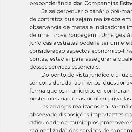
preponderância das Companhias Esta
	Se se perpetuar o cenário pré-marco legal, o risco é de que a velha prática — 
de contratos que sejam realizados e
observância de metas e indicadores i
de uma “nova roupagem”. Uma gestão a
jurídicas abstratas poderia ter um efe
consideração aspectos econômico-finan
contas, estão aí para assegurar a qual
desses serviços essenciais.
	Do ponto de vista jurídico e à luz do novo marco, a solução adotada poderia 
ser considerada, ao menos, questioná
forma que os municípios encontraram d
posteriores parcerias público-privadas.
	Os arranjos realizados no Paraná e na Paraíba, ainda que não tenham 
observado disposições importantes no 
dificuldade de municípios promover
regionalizada” dos serviços de saneame