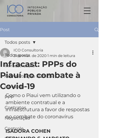
Post
Todos posts
ICO Consultoria
Todos posts
3 de mar. de 2020
1 min de leitura
Infracast: PPPs do
Infraestrutura
Piauí no combate à
Admnistração Pública
Covid-19
Inovação
Como o Piaui vem utilizando o 
PPP
ambiente contratual e a 
Contratos
infraestrutura a favor de respostas 
no combate do coronavírus
Negociação
Controle
ISADORA COHEN