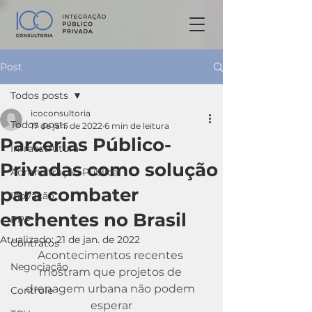
Post
Todos posts
icoconsultoria
Todos posts
17 de jan. de 2022
6 min de leitura
Parcerias Público-
Infraestrutura
Privadas como solução
Admnistração Pública
para combater
Inovação
enchentes no Brasil
PPP
Atualizado:
21 de jan. de 2022
Contratos
Acontecimentos recentes 
Negociação
mostram que projetos de 
drenagem urbana não podem 
Controle
esperar