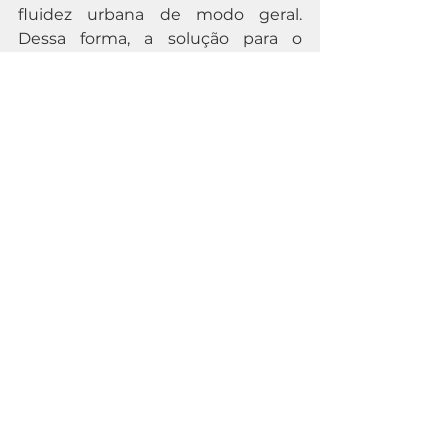
fluidez urbana de modo geral. 
Dessa forma, a solução para o 
serviço deve se dar de maneira 
global e integrada.
	É possível conceber, em um 
mesmo arranjo contratual, a 
conjugação de serviços de macro 
(rede de canais, diques e 
barragens, por exemplo) e 
microdrenagem (sistema de 
tubulações, sarjetas, galerias, 
bocas-de-lobo), além da operação 
de serviços de limpeza urbana e 
ferramentas tecnológicas para o 
alerta de enchentes, que 
interferem diretamente na 
drenagem. De forma 
complementar, é possível também 
conceber arranjo em que o 