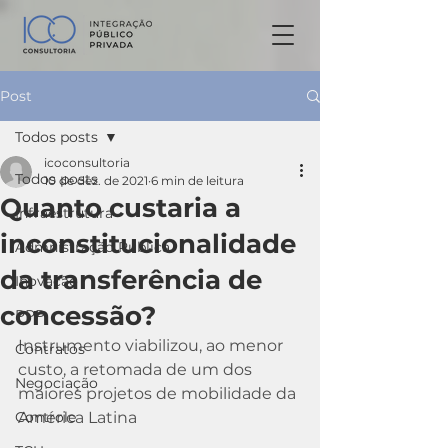
Post
Todos posts
icoconsultoria
Todos posts
10 de dez. de 2021
6 min de leitura
Quanto custaria a
Infraestrutura
inconstitucionalidade
Admnistração Pública
da transferência de
Inovação
concessão?
PPP
Instrumento viabilizou, ao menor 
Contratos
custo, a retomada de um dos 
Negociação
maiores projetos de mobilidade da 
Controle
América Latina