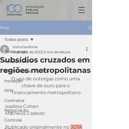
Post
Todos posts
icoconsultoria
Todos posts
9 de ago. de 2022
3 min de leitura
Subsídios cruzados em
Infraestrutura
regiões metropolitanas
Admnistração Pública
O uso de outorgas como uma 
Inovação
chave de ouro para o 
PPP
financiamento metropolitano
Contratos
Isadora Cohen
Negociação
Matheus Cadedo
Controle
Publicado originalmente no 
JOTA