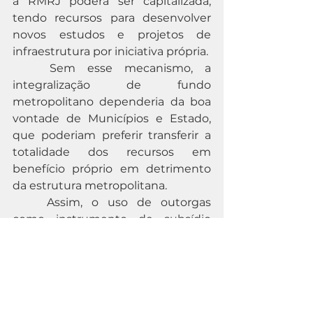
a RMRJ poderá ser capitalizada, 
tendo recursos para desenvolver 
novos estudos e projetos de 
infraestrutura por iniciativa própria.
	Sem esse mecanismo, a 
integralização de fundo 
metropolitano dependeria da boa 
vontade de Municípios e Estado, 
que poderiam preferir transferir a 
totalidade dos recursos em 
benefício próprio em detrimento 
da estrutura metropolitana. 
	Assim, o uso de outorgas 
como instrumento de subsídio 
cruzado se apresenta como uma 
chave de ouro capaz de destravar 
projetos e proporcionar o 
desenvolvimento de outros. 
	Claro que o modelo adotado 