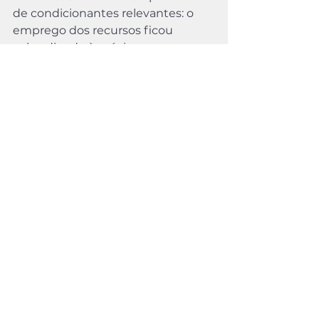
de condicionantes relevantes: o 
emprego dos recursos ficou 
subordinado à prévia 
regulamentação de governança 
pela ANTT, sob pena de 
recolhimento ao Tesouro. E, 
embora inovadora, não bateu o 
martelo sobre a questão das 
contas vinculadas, decidindo 
exclusivamente para o caso em 
questão à época.
As contas vinculadas oferecem 
vantagens concretas para o 
desenho de concessões de 
infraestrutura no Brasil: asseguram 
disponibilidade de recursos para 
projetos com cronograma de 
investimento intenso, preservam a 