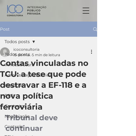
Post
Todos posts
icoconsultoria
Todos posts
15 de mai.
5 min de leitura
Contas vinculadas no
Infraestrutura
TCU: a tese que pode
Admnistração Pública
destravar a EF-118 e a
Inovação
nova política
PPP
ferroviária
Contratos
Tribunal deve 
Negociação
Controle
continuar 