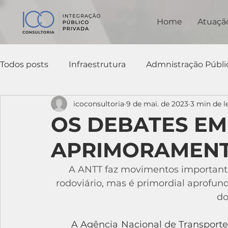
Home
Atuaçã
Todos posts
Infraestrutura
Admnistração Públi
icoconsultoria
9 de mai. de 2023
3 min de l
Negociação
Controle
TCU
OS DEBATES E
APRIMORAMENT
A ANTT faz movimentos importante
rodoviário, mas é primordial aprofund
do
	A Agência Nacional de Transportes Terrestres (ANTT) avançou em relação aos 