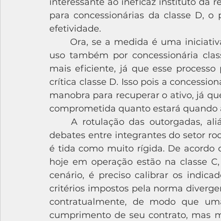
interessante ao ineficaz instituto da r
para concessionárias da classe D, o 
efetividade. 
	Ora, se a medida é uma iniciativa para corrigir o rumo das concessões, seu 
uso também por concessionária clas
mais eficiente, já que esse processo 
crítica classe D. Isso pois a concessi
manobra para recuperar o ativo, já qu
comprometida quanto estará quando at
	A rotulação das outorgadas, aliás, é um tema que levanta uma série de 
debates entre integrantes do setor ro
é tida como muito rígida. De acordo c
hoje em operação estão na classe C, 
cenário, é preciso calibrar os indica
critérios impostos pela norma diverge
contratualmente, de modo que uma 
cumprimento de seu contrato, mas ma