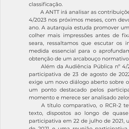
classificação. 
	A ANTT irá analisar as contribuições obtidas por meio da Audiência Pública nº 
4/2023 nos próximos meses, com devol
ano. A autarquia estuda promover uma
colher mais impressões antes de fix
seara, ressaltamos que escutar os i
medida essencial para o aprofunda
obtenção de um arcabouço normativo m
	Além da Audiência Pública nº 4/2023, o RCR-3 apenas foi objeto de reunião 
participativa de 23 de agosto de 202
exige um novo diálogo aberto sobre o
um ponto destacado pelos particip
momento e merece ser analisado zelo
	A título comparativo, o RCR-2 teve 3 eventos abertos de discussão de seu 
texto, dispostos ao longo de qua
participativa em 22 de julho de 2021
de 2021 e uma reunião participativ