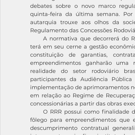
debates sobre o novo marco regulat
quinta-feira da última semana. Por
autarquia trouxe aos olhos da soc
Regulamento das Concessões Rodoviári
	A normativa que decorrerá do RCR-3, de acordo com a minuta divulgada, 
terá em seu cerne a gestão econômic
constituição de garantias, contr
empreendimentos ganharão uma r
realidade do setor rodoviário bras
participantes da Audiência Públic
implementação de aprimoramentos no 
em relação ao Regime de Recuperação
concessionárias a partir das obras exe
	O RRR possui como finalidade desestressar ativos rodoviários, dando novo 
fôlego para empreendimentos que 
descumprimento contratual generali