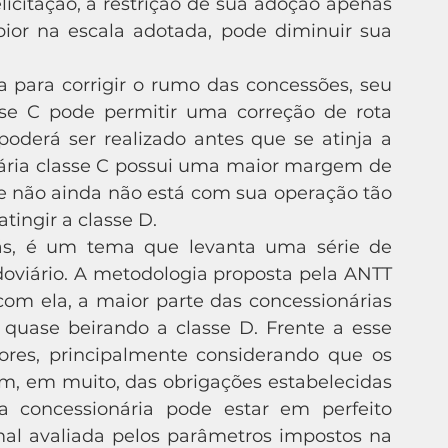
elicitação, a restrição de sua adoção apenas 
pior na escala adotada, pode diminuir sua 
se C pode permitir uma correção de rota 
poderá ser realizado antes que se atinja a 
onária classe C possui uma maior margem de 
e não ainda não está com sua operação tão 
ingir a classe D. 
doviário. A metodologia proposta pela ANTT 
om ela, a maior parte das concessionárias 
quase beirando a classe D. Frente a esse 
dores, principalmente considerando que os 
m, em muito, das obrigações estabelecidas 
concessionária pode estar em perfeito 
l avaliada pelos parâmetros impostos na 